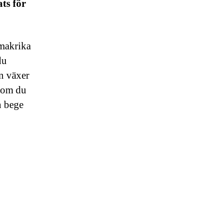
ats för
smakrika
du
rn växer
 som du
h bege