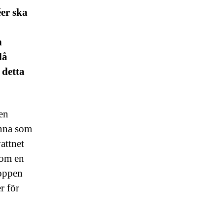
éer ska
n
då
 detta
den
anna som
attnet
som en
toppen
r för