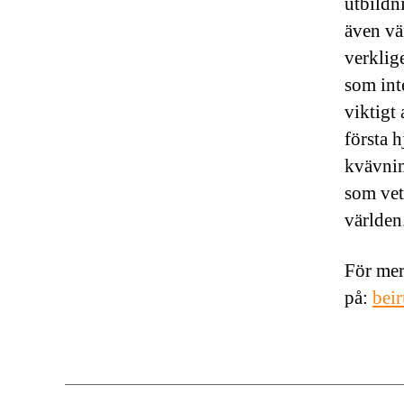
utbildn
även vä
verklig
som inte
viktigt 
första 
kvävnin
som vet
världen
För mer
på:
beir