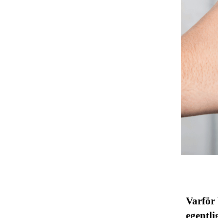
Varför 
egentli