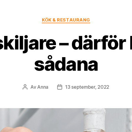
Kategorier
KÖK & RESTAURANG
kiljare – därfö
sådana
Av
Anna
13 september, 2022
Inläggsförfattare
Inläggsdatum