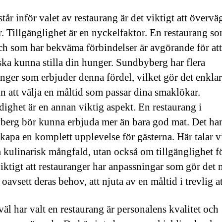
tår inför valet av restaurang är det viktigt att överväg
r. Tillgänglighet är en nyckelfaktor. En restaurang som
och som har bekväma förbindelser är avgörande för at
ska kunna stilla din hunger. Sundbyberg har flera
anger som erbjuder denna fördel, vilket gör det enkla
n att välja en måltid som passar dina smaklökar.
ighet är en annan viktig aspekt. En restaurang i
erg bör kunna erbjuda mer än bara god mat. Det ha
skapa en komplett upplevelse för gästerna. Här talar vi
 kulinarisk mångfald, utan också om tillgänglighet fö
viktigt att restauranger har anpassningar som gör det 
, oavsett deras behov, att njuta av en måltid i trevlig 
väl har valt en restaurang är personalens kvalitet och