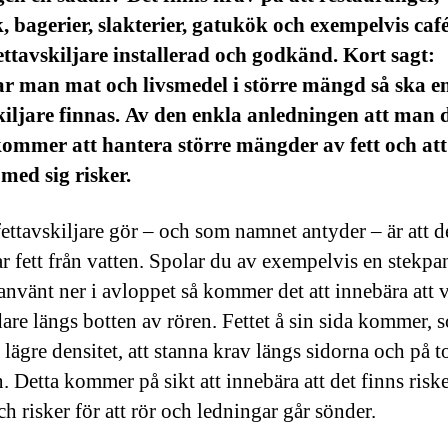
, bagerier, slakterier, gatukök och exempelvis caf
ettavskiljare installerad och godkänd. Kort sagt:
r man mat och livsmedel i större mängd så ska e
kiljare finnas. Av den enkla anledningen att man 
ommer att hantera större mängder av fett och att
 med sig risker.
fettavskiljare gör – och som namnet antyder – är att 
ar fett från vatten. Spolar du av exempelvis en stekp
 använt ner i avloppet så kommer det att innebära att v
dare längs botten av rören. Fettet å sin sida kommer, 
 lägre densitet, att stanna krav längs sidorna och på 
. Detta kommer på sikt att innebära att det finns riske
h risker för att rör och ledningar går sönder.