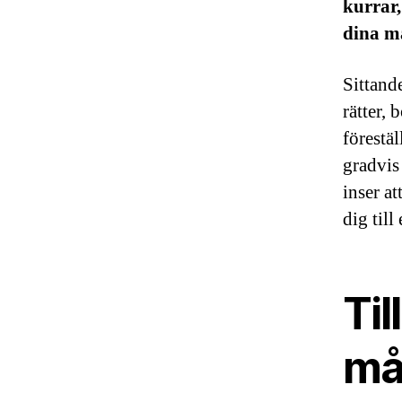
kurrar,
dina m
Sittand
rätter, 
förestä
gradvis
inser at
dig til
Til
må