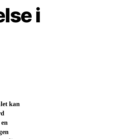
lse i
let kan
rd
 en
gen