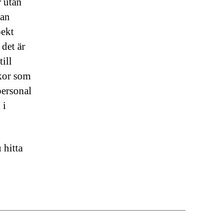
r utan
kan
pekt
 det är
ill
ckor som
personal
 i
 hitta