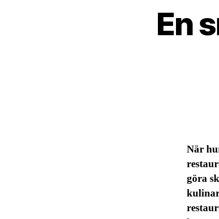
En s
När hun
restaur
göra sk
kulinar
restau