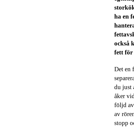
storkök
ha en f
hantera
fettavs
också k
fett för
Det en 
separer
du just
åker vi
följd av
av rören
stopp oc