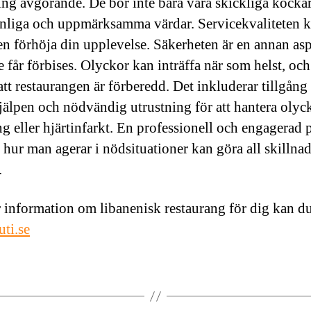
ing avgörande. De bör inte bara vara skickliga kocka
nliga och uppmärksamma värdar. Servicekvaliteten 
en förhöja din upplevelse. Säkerheten är en annan as
 får förbises. Olyckor kan inträffa när som helst, och
att restaurangen är förberedd. Det inkluderar tillgång t
hjälpen och nödvändig utrustning för att hantera oly
g eller hjärtinfarkt. En professionell och engagerad 
 hur man agerar i nödsituationer kan göra all skillnad
.
 information om libanenisk restaurang för dig kan du
uti.se