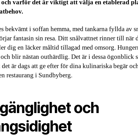
 och varför det är viktigt att välja en etablerad pl
atbehov.
es bekvämt i soffan hemma, med tankarna fyllda av 
börjar fantasin sin resa. Ditt snålvattnet rinner till när 
ller dig en läcker måltid tillagad med omsorg. Hunge
 och blir nästan outhärdlig. Det är i dessa ögonblick
t det är dags att ge efter för dina kulinariska begär oc
l en restaurang i Sundbyberg.
lgänglighet och
ngsidighet