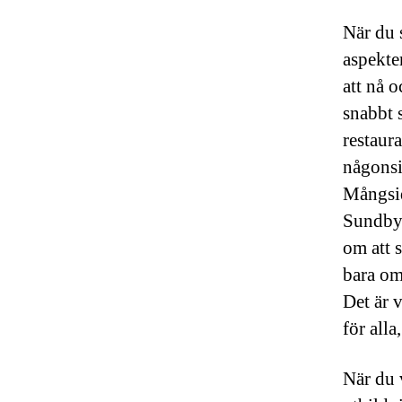
När du s
aspekte
att nå 
snabbt 
restaur
någonsi
Mångsid
Sundbyb
om att 
bara om
Det är 
för alla
När du 