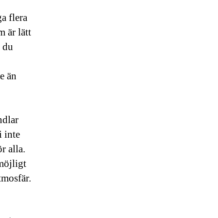
a flera
 är lätt
t du
re än
ndlar
 inte
r alla.
möjligt
atmosfär.